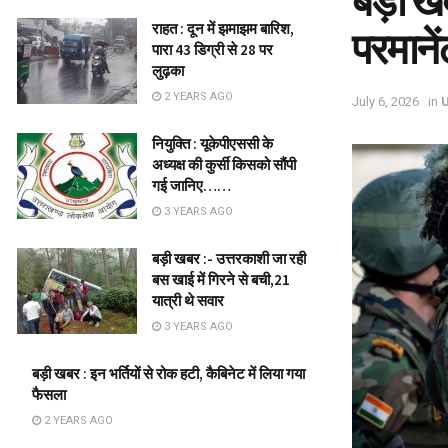
बड़ी खब
राहत : दून में झमाझम बारिश,
परमानें
पारा 43 डिग्री से 28 पर
लुढ़का
2 YEARS AGO
July 6, 2026
in
नियुक्ति : यूकेपीएससी के
अध्यक्ष की कुर्सी किसको सौंपी
गई जानिए……
3 YEARS AGO
बड़ी खबर :- उत्तरकाशी जा रही
बस खाई में गिरने से बची,21
यात्री थे सवार
3 YEARS AGO
बड़ी खबर : इन भर्तियों से रोक हटी, कैबिनेट में लिया गया
फैसला
2 YEARS AGO