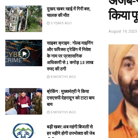
अजब-गज
दुखद खबर:खाई में गिरी बस,
किया प
चालक की मौत
3 YEARS AGO
August 19, 2023
साइबर क्राइम : गोल्ड माइनिंग
और फॉरेक्स ट्रेडिंग में निवेश
के नाम पर प्रशासनिक
अधिकारी से 1 करोड़ 18 लाख
रुपए की ठगी
8 MONTHS AGO
ब्रेकिंग : मुख्यमंत्री ने किया
एसएसपी देहरादून को टाटा बाय
बाय
6 MONTHS AGO
बड़ी खबर:अब महंगी बिजली से
हर महीने होगी उपभोक्ता की जेब