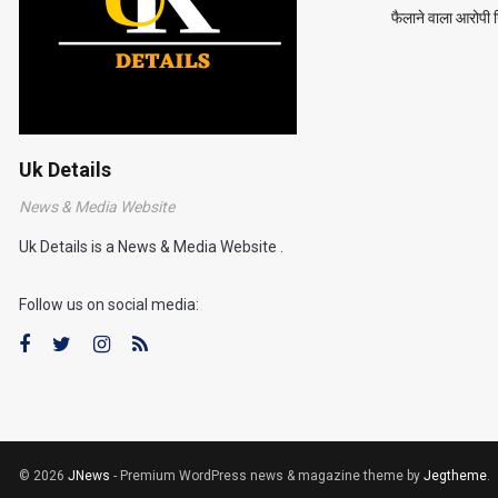
फैलाने वाला आरोपी 
Uk Details
News & Media Website
Uk Details is a News & Media Website .
Follow us on social media:
© 2026
JNews
- Premium WordPress news & magazine theme by
Jegtheme
.