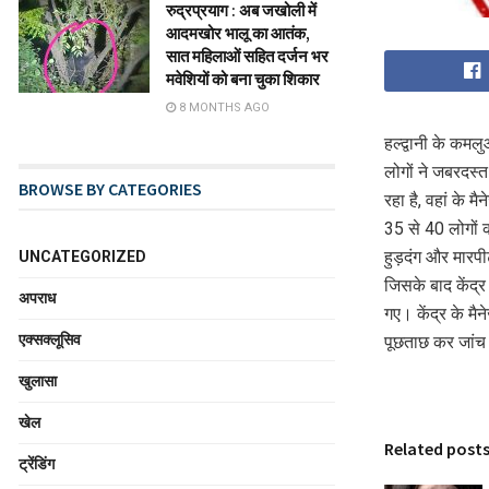
रुद्रप्रयाग : अब जखोली में
आदमखोर भालू का आतंक,
सात महिलाओं सहित दर्जन भर
मवेशियों को बना चुका शिकार
8 MONTHS AGO
हल्द्वानी के कमलुआ
लोगों ने जबरदस्त
BROWSE BY CATEGORIES
रहा है, वहां के म
35 से 40 लोगों क
हुड़दंग और मारप
UNCATEGORIZED
जिसके बाद केंद्
अपराध
गए। केंद्र के मै
एक्सक्लूसिव
पूछताछ कर जांच म
खुलासा
खेल
Related post
ट्रेंडिंग