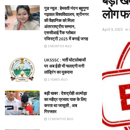
बड़ी खब
गुड न्यूज : हेमवती नंदन बहुगुणा
लोग फ
गढ़वाल विश्वविद्यालय, श्रीनगर
की वैज्ञानिक को मिला
अंतरराष्ट्रीय सम्मान,
April 9, 2023
in
एससीआई रैंक ग्लोबल
रजिस्ट्री 2025 में बनाई जगह
3 MONTHS AGO
UKSSSC : भर्ती घोटालेबाजों
पर अब ईडी भी चलाएगी मनी
लांड्रिंग का मुकदमा
2 YEARS AGO
बड़ी खबर : देशद्रोही अल्मोड़ा
का महेंद्र प्रसाद पाक के लिए
करता था जासूसी , अब
गिरफ्तार
12 MONTHS AGO