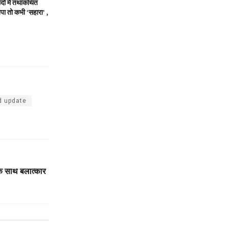
ादों में तथाकथित
पा तो कभी ‘सहारा’ ,
d update
के साथ बलात्कार