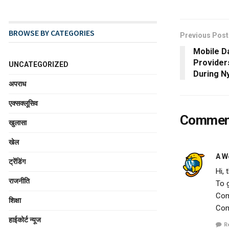
BROWSE BY CATEGORIES
Previous Post
Mobile Da
Providers
UNCATEGORIZED
During N
अपराध
एक्सक्लूसिव
Comme
खुलासा
खेल
A W
ट्रेंडिंग
Hi, 
राजनीति
To g
Com
शिक्षा
Com
हाईकोर्ट न्यूज
R