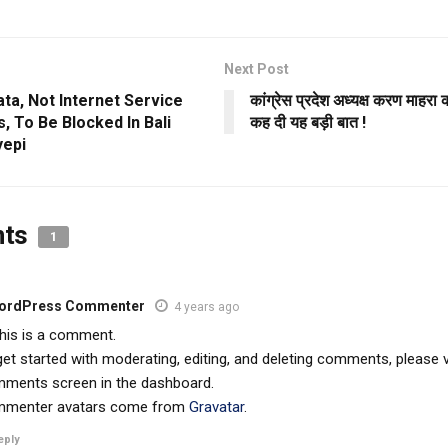
Next Post
ta, Not Internet Service
कांग्रेस प्रदेश अध्यक्ष करण माहरा 
, To Be Blocked In Bali
कह दी यह बड़ी बात !
yepi
nts
1
ordPress Commenter
4 years ago
this is a comment.
et started with moderating, editing, and deleting comments, please v
ments screen in the dashboard.
menter avatars come from
Gravatar
.
eply