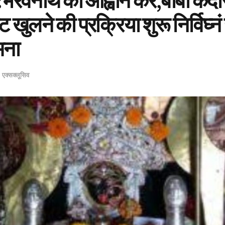
भैरवनाथ का आह्वान कर,बाबा केद
 खुलने की प्रक्रिया शुरू निर्विघ्नं
मना
n
एक्सक्लूसिव