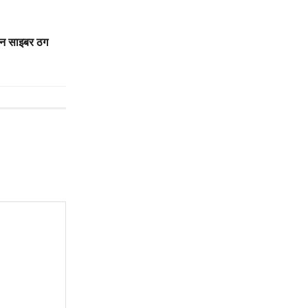
यन साइबर ठग