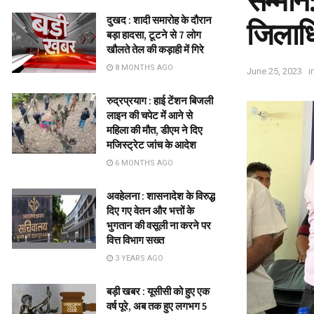
सम्मान
दुखद : शादी समारोह के दौरान
जिलाधि
बड़ा हादसा, टूटने से 7 लोग
खौलते तेल की कड़ाही में गिरे
8 MONTHS AGO
June 25, 2023
i
रुद्रप्रयाग : हाई टेंशन बिजली
लाइन की चपेट में आने से
महिला की मौत, डीएम ने दिए
मजिस्ट्रेट जांच के आदेश
6 MONTHS AGO
अवहेलना : शासनादेश के विरुद्ध
दिए गए वेतन और भत्तों के
भुगतान की‌ वसूली ना करने पर
वित्त विभाग सख्त
3 YEARS AGO
बड़ी खबर : यूसीसी को हुए एक
वर्ष पूरे, अब तक हुए लगभग 5