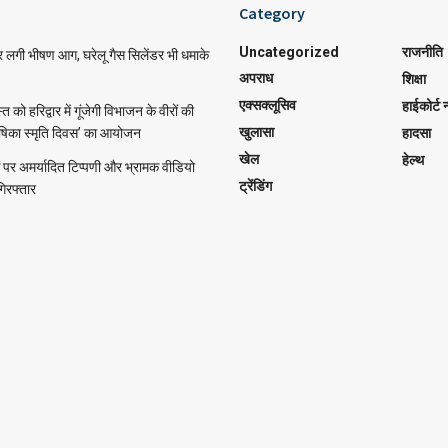
Category
Uncategorized
राजनीति
र लगी भीषण आग, घरेलू गैस सिलेंडर भी धमाके
अपराध
शिक्षा
एक्सक्लूसिव
हाईकोर्ट न
को हरिद्वार में गूंजेगी विभाजन के वीरों की
खुलासा
ीषिका स्मृति दिवस’ का आयोजन
हादसा
खेल
हेल्थ
पर अमर्यादित टिप्पणी और भ्रामक वीडियो
ट्रेंडिंग
गिरफ्तार