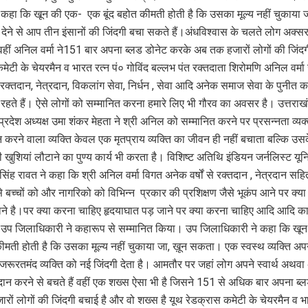
ने कहा कि खून की एक- एक बूंद बहोत कीमती होती है कि उसका मूल्य नहीं चुकाय
 देने से आप तीन इंसानों की जिंदगी बचा सकते हैं।अंधविश्वास के चलते लोग अक्स
ं वहीं अनिल वर्मा ने151 बार अपना ब्लड डोनेट करके अब तक हजारों लोगों की जिंद
मेटी के चेयरमैन व भारत रत्न पं० गोविंद बल्लभ पंत रक्तदाता शिरोमणि अनिल वर्मा 
क्तदान, नेत्रदान, विकलांग सेवा, निर्धन , सेवा आदि अनेक समाज सेवा के पुनीत कार्यों
 रहते हैं। ऐसे लोगों को सम्मानित करना हमारे लिए भी गौरव का अवसर है। उत्तराख
प्रदेश अध्यक्ष उमा शंकर मेहता ने श्री अनिल को सम्मानित करने पर प्रसन्नता व्यक
 करने वाला व्यक्ति केवल एक मृतप्राय व्यक्ति का जीवन ही नहीं बचाता बल्कि उ
की खुशियां लौटाने का पुण्य कार्य भी करता है। विशिष्ट अतिथि इंडियन जर्नलिस्ट यूनि
ंह रावत ने कहा कि श्री अनिल वर्मा विगत अनेक वर्षों से रक्तदान , नेत्रदान स
से बच्चों को और नागरिको को विभिन्न प्रकार की प्रशिक्षण जैसे भूकंप आने पर क्य
े है।पर क्या करना चाहिए हृदयाघात पड़ जाने पर क्या करना चाहिए आदि आदि कार
ए उप जिलाधिकारी ने कहारूप से सम्मानित किया। उप जिलाधिकारी ने कहा कि ख
कीमती होती है कि उसका मूल्य नहीं चुकाया जा, ख़ून सकता। एक स्वस्थ व्यक्ति अ
 जरूरतमंद व्यक्ति को नई जिंदगी देता है। आमतौर पर जहां लोग अपने स्वार्थ अथवा
दान करने से बचते हैं वहीं एक शख्स ऐसा भी है जिसने 151 से अधिक बार अपना ब्
ों लोगों की जिंदगी बचाई है और वो शख्स है यूथ रेडक्रास कमेटी के चेयरमैन व भा