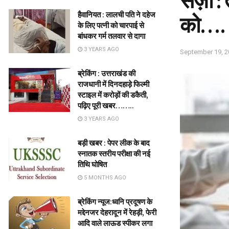
सज़ा : 
हैवानियत : लालची पति ने दहेज
को….
के लिए पत्नी को चारपाई से
बांधकर गर्म तलवार से दागा
3 YEARS AGO
September 19, 2
ब्रेकिंग : उत्तराखंड की
राजधानी में दिनदहाड़े फिल्मी
स्टाइल में करोड़ों की डकैती,
पढ़िए पूरी खबर……..
3 YEARS AGO
बड़ी खबर : पेपर लीक के बाद
स्नातक स्तरीय परीक्षा की नई
तिथि घोषित
5 MONTHS AGO
ब्रेकिंग न्यूज:ध्वनि प्रदूषण के
मद्देनजर देहरादून में रेहड़ी, फेरी
आदि वाले लाऊड स्पीकर लगा