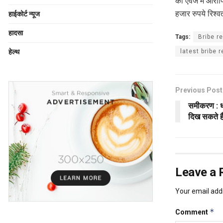
की एवज में आरोप
हजार रुपये रिश्व
हाईकोर्ट न्यूज
हादसा
Tags:
Bribe r
latest bribe 
हेल्थ
Previous Post
समीकरण : धा
दिख सकते ह
Leave a 
Your email addr
*
Comment