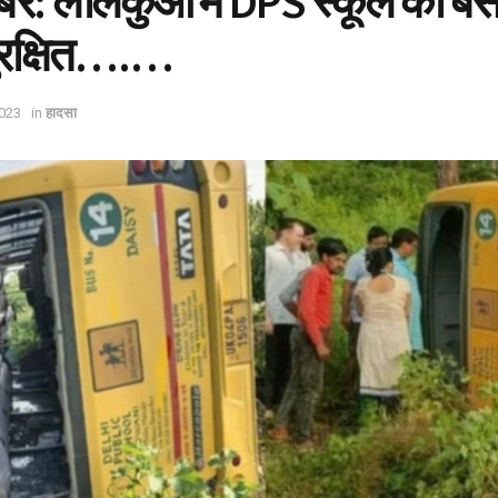
बर: लालकुआं में DPS स्कूल की ब
ुरक्षित….…
023
in
हादसा