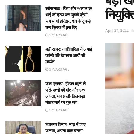
बड़ी ख
खौफनाक : पिता और 9 साल के
नियुक्
भाई की हत्या कर युवती प्रेमी
संग भागी हरिद्वार, शव के टुकड़े
कर फ्रिज में ठूस दिए
April 21, 2022
i
2 YEARS AGO
बड़ी खबर: नवविवाहिता ने लगाई
फांसी,पति के साथ आयी थी
मायके
3 YEARS AGO
जल प्रलय : होटल बहने से
पति-पत्नी की मौत और एक
लापता, घनसाली-तिलवाड़ा
मोटर मार्ग पर पुल बहा
2 YEARS AGO
स्वास्थ्य विभाग :भाड़ में जाए
जनता, अपना काम बनता