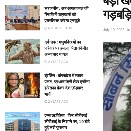
बड़ी खब
सराहनीय : अब आपातकाल की
गड़बड़ि
स्थिति में पत्रकारों को
एयरलिफ्ट करेगा एनयूजे
6 MONTHS AGO
July 19, 2023
in
दर्दनाक : मधुमक्खियों का
परिवार पर हमला, पिता की मौत
अन्य चार घायल
2 YEARS AGO
ब्रेकिंग : बांग्लादेश में तख्ता
पलट, प्रधानमंत्री शेख हसीना
इस्तिफा देकर देश छोड़कर
भागी
2 YEARS AGO
एम्स ऋषिकेश : फिर सीबीआई
सीबीआई के निशाने पर, 10 घंटे
हुई लंबी पूछताछ