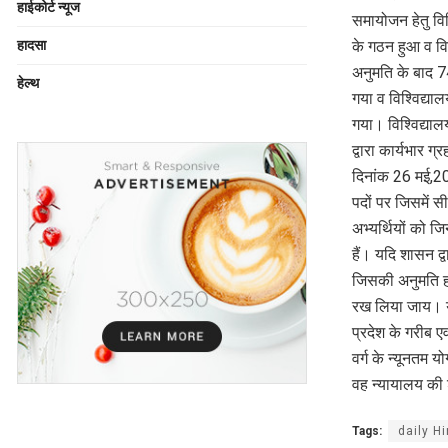
हाईकोर्ट न्यूज
समायोजन हेतु विश
के गठन हुआ व विश
हादसा
अनुमति के बाद 74
हेल्थ
गया व विश्विद्या
गया। विश्विद्यालय म
द्वारा कार्यभार ग
दिनांक 26 मई,20
पदों पर जिसमें सी
अभ्यर्थियों को जि
हैं। यदि शासन द्
जिसकी अनुमति हमा
रख लिया जाय। यदि
प्रदेश के गरीब ए
वर्ग के न्यूनतम य
वह न्यायालय की श
Tags:
daily H